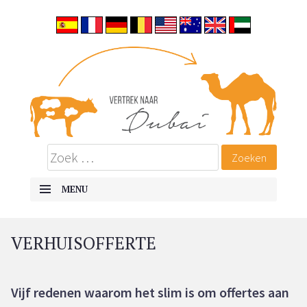
Vertrek naar Dubai
ALLES OVER EMIGREREN NAAR DUBAI
MENU
SKIP TO CONTENT
VERHUISOFFERTE
Vijf redenen waarom het slim is om offertes aan